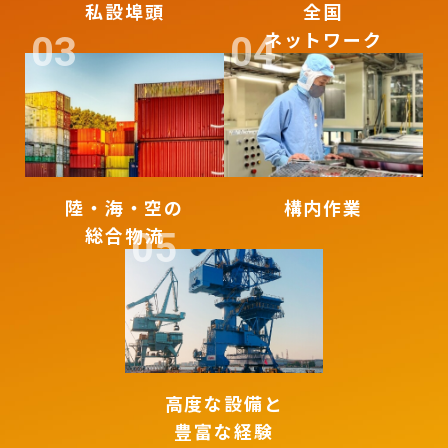
私設埠頭
全国
ネットワーク
陸・海・空の
構内作業
総合物流
高度な設備と
豊富な経験